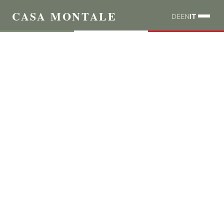
CASA MONTALE
DE
EN
IT
Note Legali