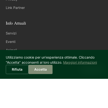
Link Partner
Info Attuali
Servizi
Eventi
Animali
Utilizziamo cookie per un'esperienza ottimale. Cliccando
"Accetta" acconsenti al loro utilizzo.
Maggiori informazioni
Noleggio per Workshop
Sophia
Rifiuta
Accetta
Prezzi su richiesta!
info@casa-montale.de
+39 344 761 2946